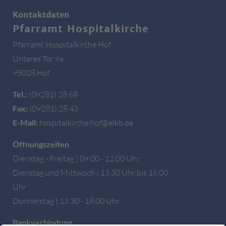
Kontaktdaten
Pfarramt Hospitalkirche
Pfarramt Hospitalkirche Hof
Unteres Tor 9a
95028 Hof
Tel.:
(09281) 28 68
Fax:
(09281) 28 43
E-Mail:
hospitalkirche.hof@elkb.de
Öffnungszeiten
Dienstag - Freitag | 09.00 - 12.00 Uhr
Dienstag und Mittwoch | 13.30 Uhr bis 16.00
Uhr
Donnerstag | 13.30 - 18.00 Uhr
Bankverbindung