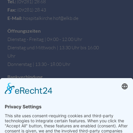
Tel.:
(09281) 28 68
Fax:
(09281) 28 43
E-Mail:
hospitalkirche.hof@elkb.de
Öffnungszeiten
Dienstag - Freitag | 09.00 - 12.00 Uhr
Dienstag und Mittwoch | 13.30 Uhr bis 16.00
Uhr
Donnerstag | 13.30 - 18.00 Uhr
Bankverbindung
Sparkasse Hochfranken
IBAN: DE27 7805 0000 0222 1672 56
BIC: BYLADEM1HOF
Wir sind auch auf Facebook!