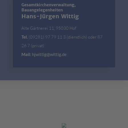
Gesamtkirchenverwaltung,
Bauangelegenheiten
Hans-Jürgen Wittig
Alte Gärtnerei 11, 95030 Hof
Tel.
(09281) 97 79 11 3 (dienstlich) oder 87
26 7 (privat)
Mail:
hjwittig@wittig.de