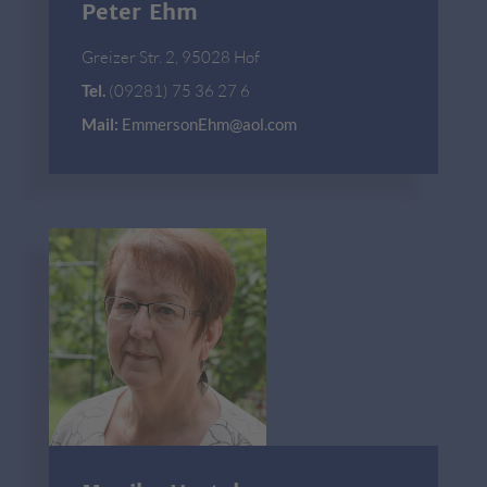
Peter Ehm
Greizer Str. 2, 95028 Hof
Tel.
(09281) 75 36 27 6
Mail:
EmmersonEhm@aol.com