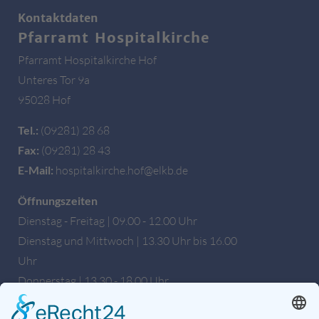
Kontaktdaten
Pfarramt Hospitalkirche
Pfarramt Hospitalkirche Hof
Unteres Tor 9a
95028 Hof
Tel.:
(09281) 28 68
Fax:
(09281) 28 43
E-Mail:
hospitalkirche.hof@elkb.de
Öffnungszeiten
Dienstag - Freitag | 09.00 - 12.00 Uhr
Dienstag und Mittwoch | 13.30 Uhr bis 16.00
Uhr
Donnerstag | 13.30 - 18.00 Uhr
Bankverbindung