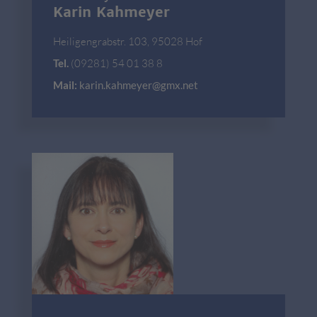
Karin Kahmeyer
Heiligengrabstr. 103, 95028 Hof
Tel.
(09281) 54 01 38 8
Mail:
karin.kahmeyer@gmx.net