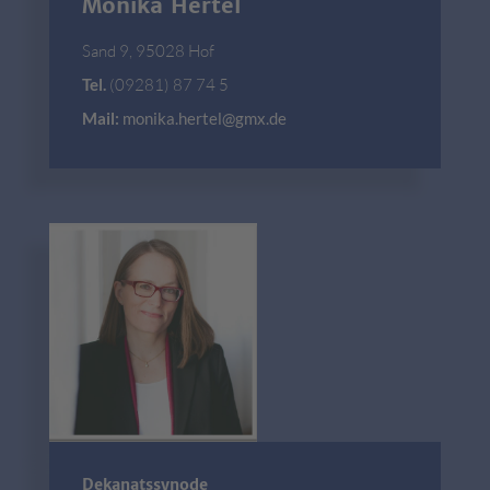
Monika Hertel
Sand 9, 95028 Hof
Tel.
(09281) 87 74 5
Mail:
monika.hertel@gmx.de
Dekanatssynode