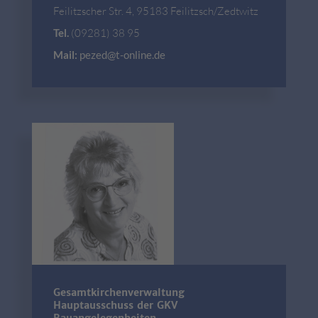
Feilitzscher Str. 4, 95183 Feilitzsch/Zedtwitz
Tel.
(09281) 38 95
Mail:
pezed@t-online.de
Gesamtkirchenverwaltung
Hauptausschuss der GKV