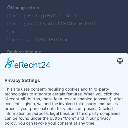
Öffnungszeiten
Dienstag - Freitag | 09.00 - 12.00 Uhr
Dienstag und Mittwoch | 13.30 Uhr bis 16.00
Uhr
Donnerstag | 13.30 - 18.00 Uhr
Bankverbindung
Sparkasse Hochfranken
IBAN: DE27 7805 0000 0222 1672 56
BIC: BYLADEM1HOF
Wir sind auch auf Facebook!