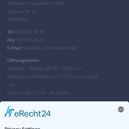
Pfarramt Hospitalkirche Hof
Unteres Tor 9a
95028 Hof
Tel.:
(09281) 28 68
Fax:
(09281) 28 43
E-Mail:
hospitalkirche.hof@elkb.de
Öffnungszeiten
Dienstag - Freitag | 09.00 - 12.00 Uhr
Dienstag und Mittwoch | 13.30 Uhr bis 16.00
Uhr
Donnerstag | 13.30 - 18.00 Uhr
Bankverbindung
Sparkasse Hochfranken
IBAN: DE27 7805 0000 0222 1672 56