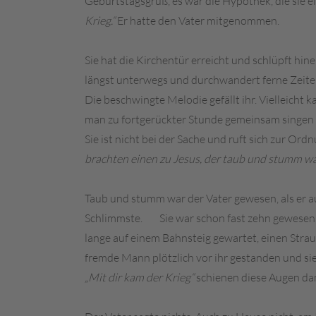
Geburtstagsgruß, es war die Hypothek, die sie 
Krieg.“
Er hatte den Vater mitgenommen.
Sie hat die Kirchentür erreicht und schlüpft hinei
längst unterwegs und durchwandert ferne Zeiten.
Die beschwingte Melodie gefällt ihr. Vielleicht 
man zu fortgerückter Stunde gemeinsam singen k
Sie ist nicht bei der Sache und ruft sich zur Ord
brachten einen zu Jesus, der taub und stumm war,
Taub und stumm war der Vater gewesen, als er a
Schlimmste. Sie war schon fast zehn gewesen, a
lange auf einem Bahnsteig gewartet, einen Str
fremde Mann plötzlich vor ihr gestanden und sie
„Mit dir kam der Krieg“
schienen diese Augen da