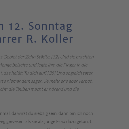
m 12. Sonntag
rrer R. Koller
as Gebiet der Zehn Städte. [32] Und sie brachten
enge beiseite und legte ihm die Finger in die
das heißt: Tu dich auf! [35] Und sogleich taten
lten's niemandem sagen. Je mehr er's aber verbot,
acht; die Tauben macht er hörend und die
mal, da wirst du siebzig sein, dann bin ich noch
weg gewesen, als sie als junge Frau dazu getanzt