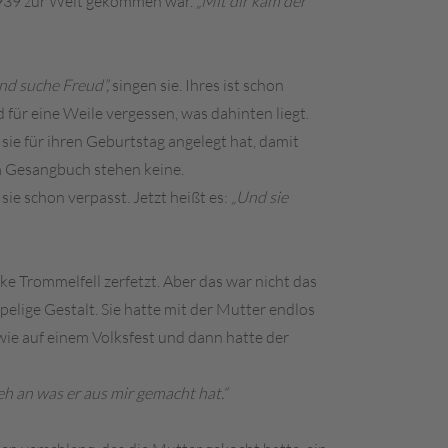
 1939 zur Welt gekommen war.
„Mit dir kam der
nd suche Freud”,
singen sie. Ihres ist schon
für eine Weile vergessen, was dahinten liegt.
 sie für ihren Geburtstag angelegt hat, damit
m Gesangbuch stehen keine.
sie schon verpasst. Jetzt heißt es:
„Und sie
e Trommelfell zerfetzt. Aber das war nicht das
elige Gestalt. Sie hatte mit der Mutter endlos
ie auf einem Volksfest und dann hatte der
eh an was er aus mir gemacht hat.“