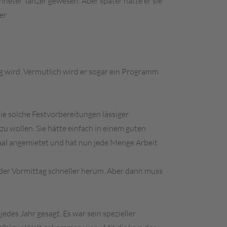
hneter Tänzer gewesen. Aber später hatte er sie
er
zig wird. Vermutlich wird er sogar ein Programm
sie solche Festvorbereitungen lässiger
zu wollen. Sie hätte einfach in einem guten
saal angemietet und hat nun jede Menge Arbeit
t der Vormittag schneller herum. Aber dann muss
edes Jahr gesagt. Es war sein spezieller