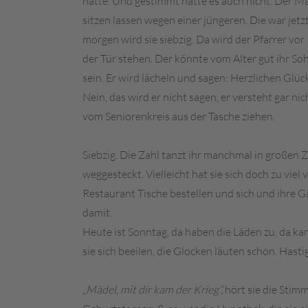
hatte. Und gestimmt hatte es auch nicht. Der Ma
sitzen lassen wegen einer jüngeren. Die war jetz
morgen wird sie siebzig. Da wird der Pfarrer vor
der Tür stehen. Der könnte vom Alter gut ihr So
sein. Er wird lächeln und sagen: Herzlichen Glück
Nein, das wird er nicht sagen, er versteht gar n
vom Seniorenkreis aus der Tasche ziehen.
Siebzig. Die Zahl tanzt ihr manchmal in großen Z
weggesteckt. Vielleicht hat sie sich doch zu vie
Restaurant Tische bestellen und sich und ihre 
damit.
Heute ist Sonntag, da haben die Läden zu, da ka
sie sich beeilen, die Glocken läuten schon. Hasti
„Mädel, mit dir kam der Krieg“,
hört sie die Stimm