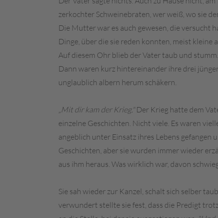
Der Vater sagte nichts. Auch zu Hause nicht, am
zerkochter Schweinebraten, wer weiß, wo sie de
Die Mutter war es auch gewesen, die versucht ha
Dinge, über die sie reden konnten, meist kleine
Auf diesem Ohr blieb der Vater taub und stumm
Dann waren kurz hintereinander ihre drei jünge
unglaublich albern herum schäkern.
„Mit dir kam der Krieg."
Der Krieg hatte dem Vate
einzelne Geschichten. Nicht viele. Es waren vie
angeblich unter Einsatz ihres Lebens gefangen u
Geschichten, aber sie wurden immer wieder erzäh
aus ihm heraus. Was wirklich war, davon schwie
Sie sah wieder zur Kanzel, schalt sich selber t
verwundert stellte sie fest, dass die Predigt t