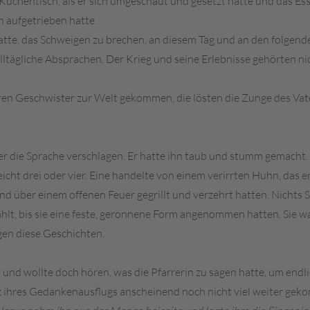
 Küchentisch, als er sich umgeschaut und gesetzt hatte und das Ess
n aufgetrieben hatte.
tte, das Schweigen zu brechen, an diesem Tag und an den folgende
 alltägliche Absprachen. Der Krieg und seine Erlebnisse gehörten 
.
ren Geschwister zur Welt gekommen, die lösten die Zunge des Vate
r die Sprache verschlagen. Er hatte ihn taub und stumm gemacht. 
lleicht drei oder vier. Eine handelte von einem verirrten Huhn, d
nd über einem offenen Feuer gegrillt und verzehrt hatten. Nichts 
lt, bis sie eine feste, geronnene Form angenommen hatten. Sie war
gen diese Geschichten.
aub und wollte doch hören, was die Pfarrerin zu sagen hatte, um e
rotz ihres Gedankenausflugs anscheinend noch nicht viel weiter ge