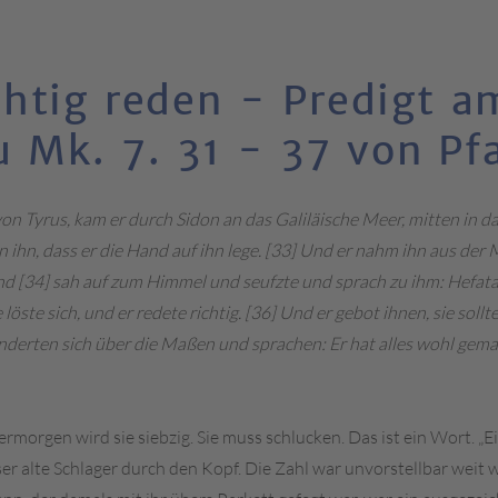
htig reden - Predigt a
u Mk. 7. 31 - 37 von Pfa
von Tyrus, kam er durch Sidon an das Galiläische Meer, mitten in d
ihn, dass er die Hand auf ihn lege. [33] Und er nahm ihn aus der M
 [34] sah auf zum Himmel und seufzte und sprach zu ihm: Hefata!, 
löste sich, und er redete richtig. [36] Und er gebot ihnen, sie sol
underten sich über die Maßen und sprachen: Er hat alles wohl gem
morgen wird sie siebzig. Sie muss schlucken. Das ist ein Wort. „Ein
ieser alte Schlager durch den Kopf. Die Zahl war unvorstellbar weit 