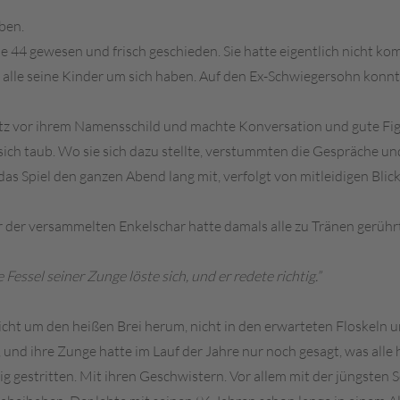
ben.
e 44 gewesen und frisch geschieden. Sie hatte eigentlich nicht ko
s alle seine Kinder um sich haben. Auf den Ex-Schwiegersohn konn
atz vor ihrem Namensschild und machte Konversation und gute Figur
en sich taub. Wo sie sich dazu stellte, verstummten die Gespräche
 das Spiel den ganzen Abend lang mit, verfolgt von mitleidigen Bli
der versammelten Enkelschar hatte damals alle zu Tränen gerührt
Fessel seiner Zunge löste sich, und er redete richtig.”
 Nicht um den heißen Brei herum, nicht in den erwarteten Floskel
, und ihre Zunge hatte im Lauf der Jahre nur noch gesagt, was alle
tig gestritten. Mit ihren Geschwistern. Vor allem mit der jüngsten 