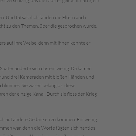
en verschlang, das die Mutter gekocht hatte, ein
n. Und tatsächlich fanden die Eltern auch
nicht zu den Themen, über die gesprochen wurde.
rs auf ihre Weise, denn mit ihnen konnte er
Später änderte sich das ein wenig. Da kamen
as er und drei Kameraden mit bloßen Händen und
Schlimmes. Sie waren belanglos, diese
en der einzige Kanal. Durch sie floss der Krieg
ndlich auf andere Gedanken zu kommen. Ein wenig
kommen war, denn die Worte fügten sich nahtlos