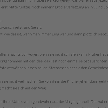
nn, der damals mit ihr übers Parkett gefegt war, war ein ausgezeic
t erst Mitte fünfzig. Noch immer nagt die Verletzung an ihr. Und üb
hn
wunsch, jetzt sind Sie alt.
icht, wie das ist, wenn man immer jung war und dann plötzlich sieb
iffern nachts vor Augen, wenn sie nicht schlafen kann. Früher hat 
l vorgenommen mit der Idee, das Fest noch einmal selbst ausrichten 
Gäste verwöhnen lassen sollen. Stattdessen hat sie den Gemeinde
nn sie nicht viel machen. Sie könnte in die Kirche gehen, dann geh
g macht sie sich auf den Weg.
e ihres Vaters von irgendwoher aus der Vergangenheit. Das hat er j