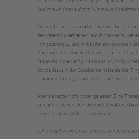
an die Stelle, bei der sie ausgestiegen war:
"Und 
Speichel und sah auf zum Himmel und seufzte und
Wie oft hatte sie versucht, den Vater beiseite 
des Vaters zu vertreiben und ihn davon zu befrei
ihm geduldig zu und lenkte ihn ab von denen, die
Aber unter vier Augen. Da hatte sie es nicht gelt
Fragen bombardiert, und als das nichts fruchtet
So wie Jesus in der Geschichte hatte sie den Fin
stummen Mund gestoßen. Das Zauberwort, das Hef
Aber sie hatte nicht locker gelassen. Eine Ther
Er war böse geworden, du glaubst wohl, ich bin n
ihn doch, du regst ihn immer so auf.
„Und er gebot ihnen, sie sollten's niemand sagen.