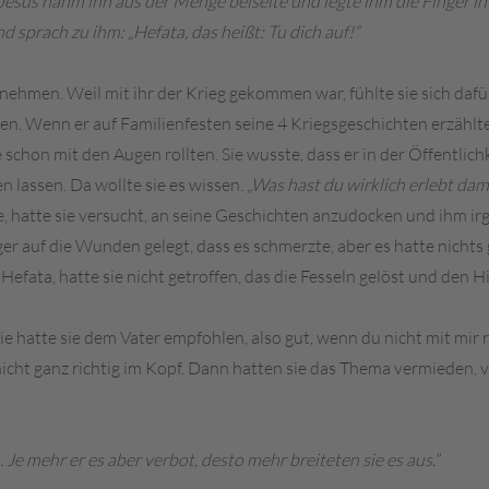
Jesus nahm ihn aus der Menge beiseite und legte ihm die Finger i
 sprach zu ihm: „Hefata, das heißt: Tu dich auf!“
zu nehmen. Weil mit ihr der Krieg gekommen war, fühlte sie sich da
en. Wenn er auf Familienfesten seine 4 Kriegsgeschichten erzählte
 schon mit den Augen rollten. Sie wusste, dass er in der Öffentlich
en lassen. Da wollte sie es wissen.
„Was hast du wirklich erlebt dam
e, hatte sie versucht, an seine Geschichten anzudocken und ihm i
ger auf die Wunden gelegt, dass es schmerzte, aber es hatte nicht
ata, hatte sie nicht getroffen, das die Fesseln gelöst und den H
apie hatte sie dem Vater empfohlen, also gut, wenn du nicht mit m
icht ganz richtig im Kopf. Dann hatten sie das Thema vermieden, vie
 Je mehr er es aber verbot, desto mehr breiteten sie es aus.”