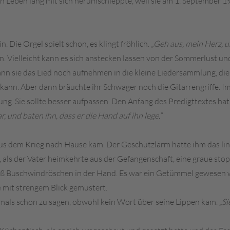
ein Leben lang mit sich herumschleppte, weil sie am 1. September
n. Die Orgel spielt schon, es klingt fröhlich.
„Geh aus, mein Herz, u
 Vielleicht kann es sich anstecken lassen von der Sommerlust und 
kann sie das Lied noch aufnehmen in die kleine Liedersammlung, die
ann. Aber dann bräuchte ihr Schwager noch die Gitarrengriffe. I
nung. Sie sollte besser aufpassen. Den Anfang des Predigttextes hat 
 und baten ihn, dass er die Hand auf ihn lege.”
us dem Krieg nach Hause kam. Der Geschützlärm hatte ihm das link
ls der Vater heimkehrte aus der Gefangenschaft, eine graue stopp
auß Buschwindröschen in der Hand. Es war ein Getümmel gewesen w
 mit strengem Blick gemustert.
mals schon zu sagen, obwohl kein Wort über seine Lippen kam.
„Si