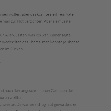
mmen wollen, aber das konnte sie ihrem Vater
te man zur Not verzichten. Aber sie musste
. Alle wussten, was Ios war. Keiner sagte
 und wechselten das Thema, man konnte ja über so
cken im Rücken.
.
n und nach den ungeschriebenen Gesetzen des
 hören wollten.
Schwester. Da war sie richtig laut geworden. Es