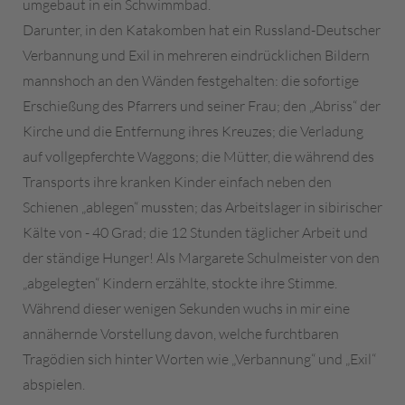
umgebaut in ein Schwimmbad.
Darunter, in den Katakomben hat ein Russland-Deutscher
Verbannung und Exil in mehreren eindrücklichen Bildern
mannshoch an den Wänden festgehalten: die sofortige
Erschießung des Pfarrers und seiner Frau; den „Abriss“ der
Kirche und die Entfernung ihres Kreuzes; die Verladung
auf vollgepferchte Waggons; die Mütter, die während des
Transports ihre kranken Kinder einfach neben den
Schienen „ablegen“ mussten; das Arbeitslager in sibirischer
Kälte von - 40 Grad; die 12 Stunden täglicher Arbeit und
der ständige Hunger! Als Margarete Schulmeister von den
„abgelegten“ Kindern erzählte, stockte ihre Stimme.
Während dieser wenigen Sekunden wuchs in mir eine
annähernde Vorstellung davon, welche furchtbaren
Tragödien sich hinter Worten wie „Verbannung“ und „Exil“
abspielen.