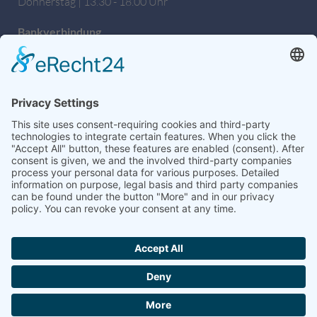
Donnerstag | 13.30 - 18.00 Uhr
Bankverbindung
Sparkasse Hochfranken
IBAN: DE27 7805 0000 0222 1672 56
BIC: BYLADEM1HOF
Wir sind auch auf Facebook!
weitere Informationen & Links
Hochschulseelsorge
Dekanat Hof
Wikipedia
Google Maps
Formulare