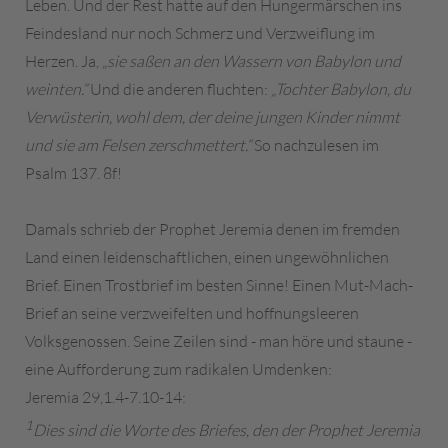
Leben. Und der Rest hatte auf den Hungermärschen ins
Feindesland nur noch Schmerz und Verzweiflung im
Herzen. Ja,
„sie saßen an den Wassern von Babylon und
weinten.“
Und die anderen fluchten:
„Tochter Babylon, du
Verwüsterin, wohl dem, der deine jungen Kinder nimmt
und sie am Felsen zerschmettert.“
So nachzulesen im
Psalm 137. 8f!
Damals schrieb der Prophet Jeremia denen im fremden
Land einen leidenschaftlichen, einen ungewöhnlichen
Brief. Einen Trostbrief im besten Sinne! Einen Mut-Mach-
Brief an seine verzweifelten und hoffnungsleeren
Volksgenossen. Seine Zeilen sind - man höre und staune -
eine Aufforderung zum radikalen Umdenken:
Jeremia 29,1.4-7.10-14:
1
Dies sind die Worte des Briefes, den der Prophet Jeremia