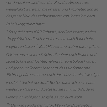
von Jerusalem sandte an den Rest der Ältesten, die
weggeführt waren, an die Priester und Propheten und an
das ganze Volk, das Nebukadnezar von Jerusalem nach
Babel weggeführt hatte…
4
So spricht der HERR Zebaoth, der Gott Israels, zu den
Weggeführten, die ich von Jerusalem nach Babel habe
5
wegführen lassen:
Baut Häuser und wohnt darin; pflanzt
6
Gärten und esst ihre Früchte;
nehmt euch Frauen und
zeugt Söhne und Töchter, nehmt für eure Söhne Frauen,
und gebt eure Töchter Männern, dass sie Söhne und
Töchter gebären; mehret euch dort, dass ihr nicht weniger
7
werdet.
Suchet der Stadt Bestes, dahin ich euch habe
wegführen lassen, und betet für sie zum HERRN; denn
wenn's ihr wohl geht, so geht's auch euch wohl…
10
Denn so spricht der HERR: Wenn für Babel siebzig