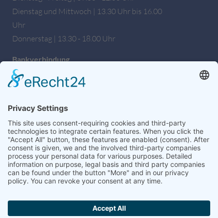
Dienstag und Mittwoch | 13.30 Uhr bis 16.00
Uhr
Donnerstag | 13.30 - 18.00 Uhr
Bankverbindung
Sparkasse Hochfranken
IBAN: DE27 7805 0000 0222 1672 56
BIC: BYLADEM1HOF
Wir sind auch auf Facebook!
weitere Informationen & Links