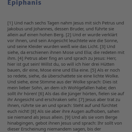
Epiphanis
[1] Und nach sechs Tagen nahm Jesus mit sich Petrus und 
Jakobus und Johannes, dessen Bruder, und führte sie 
allein auf einen hohen Berg. [2] Und er wurde verklärt 
vor ihnen, und sein Angesicht leuchtete wie die Sonne, 
und seine Kleider wurden weiß wie das Licht. [3] Und 
siehe, da erschienen ihnen Mose und Elia; die redeten mit 
ihm. [4] Petrus aber fing an und sprach zu Jesus: Herr, 
hier ist gut sein! Willst du, so will ich hier drei Hütten 
bauen, dir eine, Mose eine und Elia eine. [5] Als er noch 
so redete, siehe, da überschattete sie eine lichte Wolke. 
Und siehe, eine Stimme aus der Wolke sprach: Dies ist 
mein lieber Sohn, an dem ich Wohlgefallen habe; den 
sollt ihr hören! [6] Als das die Jünger hörten, fielen sie auf 
ihr Angesicht und erschraken sehr. [7] Jesus aber trat zu 
ihnen, rührte sie an und sprach: Steht auf und fürchtet 
euch nicht! [8] Als sie aber ihre Augen aufhoben, sahen 
sie niemand als Jesus allein. [9] Und als sie vom Berge 
hinabgingen, gebot ihnen Jesus und sprach: Ihr sollt von 
dieser Erscheinung niemandem sagen, bis der 