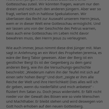
Gottesschau zuteil. Wir könnten fragen, warum nur den 
dreien und nicht auch den anderen Jüngern. Aber wer so 
fragt, verliert sich in haltlose Spekulationen. Wir 
überlassen das Recht zur Auswahl unserem Herrn Jesus, 
wem er in dieser Welt eine Gottesschau ermöglicht. Und 
wir lassen uns von der Geschichte des Petrus warnen, 
dass auch eine Gottesschau im Leben nicht davor 
bewahren muss, den Herrn Jesus zu verleugnen.
Wie auch immer, Jesus nimmt diese drei Jünger mit. Man 
sagt in Anlehnung an ein Wort des Propheten Jeremia, es 
wäre der Berg Tabor gewesen. Aber der Berg ist ein 
geistlicher Berg! Es ist der Gegenberg zu dem ganz 
anderen Berg, wie ihn die Versuchungs-geschichte 
beschreibt: „Wiederum nahm ihn der Teufel mit sich auf 
einen sehr hohen Berg!“ Und dort „zeigte er ihm alle 
Reiche der Welt und ihre Herrlichkeit! Dies alles will ich 
dir geben, wenn du niederfällst und mich anbetest“ - 
flüstert ihm Satan zu. Doch Jesus widersteht. Er fällt nicht 
nieder vor der Gewalt des Bösen wie so viele Menschen 
und Machthaber. Er bleibt stehen und wird deswegen von 
Gott hoch erhoben auf den neuen Gottesberg.