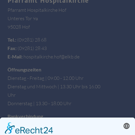
Pfarramt Hospitalkirche
Pfarramt Hospitalkirche Hof
Unteres Tor 9a
95028 Hof
Tel.:
(09281) 28 68
Fax:
(09281) 28 43
E-Mail:
hospitalkirche.hof@elkb.de
Öffnungszeiten
Dienstag - Freitag | 09.00 - 12.00 Uhr
Dienstag und Mittwoch | 13.30 Uhr bis 16.00
Uhr
Donnerstag | 13.30 - 18.00 Uhr
Bankverbindung
Sparkasse Hochfranken
IBAN: DE27 7805 0000 0222 1672 56