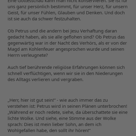
Eine Gottesschau kann man nicht konservieren. Sie ist für 
uns ganz persönlich bestimmt, für unser Herz, für unsern 
Geist, für unser Fühlen, Glauben und Denken. Und doch 
ist sie auch da schwer festzuhalten.
Ob Petrus und die andern bei Jesu Verhaftung daran 
gedacht haben, als sie alle geflohen sind? Ob Petrus das 
gegenwärtig war in der Nacht des Verhörs, als er von der 
Magd am Kohlenfeuer angesprochen wurde und seinen 
Herrn verleugnete?
Auch tief berührende religiöse Erfahrungen können sich 
schnell verflüchtigen, wenn wir sie in den Niederungen 
des Alltags verlieren und vergraben.
„Herr, hier ist gut sein!“ - wie auch immer das zu 
verstehen ist: Petrus wird in seinen Plänen unterbrochen! 
„Während er noch redete, siehe, da überschattete sie eine 
lichte Wolke. Und siehe, eine Stimme aus der Wolke 
sprach: Dies ist mein lieber Sohn, an dem ich 
Wohlgefallen habe, den sollt ihr hören!“