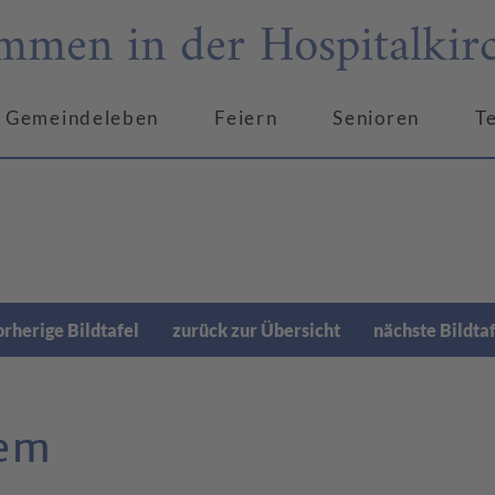
mmen in der Hospitalkir
Gemeindeleben
Feiern
Senioren
T
rherige Bildtafel
zurück zur Übersicht
nächste Bildta
lem