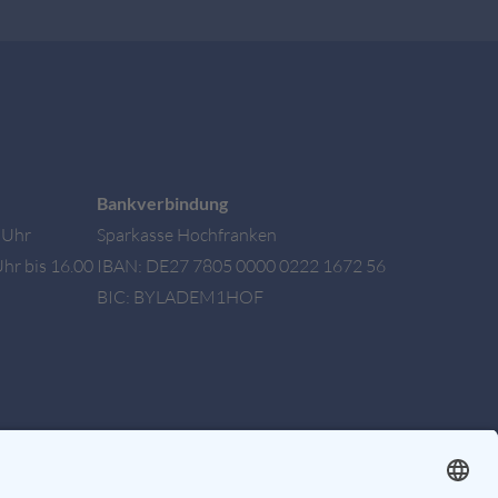
Bankverbindung
0 Uhr
Sparkasse Hochfranken
hr bis 16.00
IBAN: DE27 7805 0000 0222 1672 56
BIC: BYLADEM1HOF