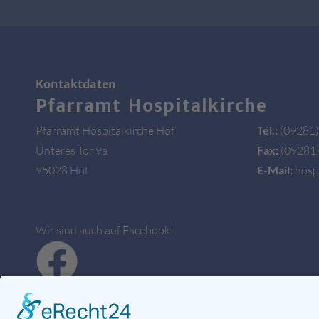
Kontaktdaten
Pfarramt Hospitalkirche
Pfarramt Hospitalkirche Hof
Tel.:
(09281)
Unteres Tor 9a
Fax:
(09281)
95028 Hof
E-Mail:
hospi
Wir sind auch auf Facebook!