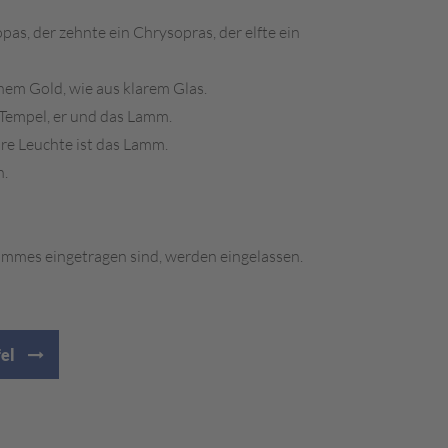
opas, der zehnte ein Chrysopras, der elfte ein
einem Gold, wie aus klarem Glas.
r Tempel, er und das Lamm.
hre Leuchte ist das Lamm.
n.
Lammes eingetragen sind, werden eingelassen.
fel