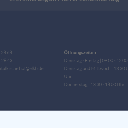
 28 68
Öffnungszeiten
 28 43
Dienstag - Freitag | 09.00 - 12.0
talkirche.hof@elkb.de
Dienstag und Mittwoch | 13.30 U
Uhr
Donnerstag | 13.30 - 18.00 Uhr