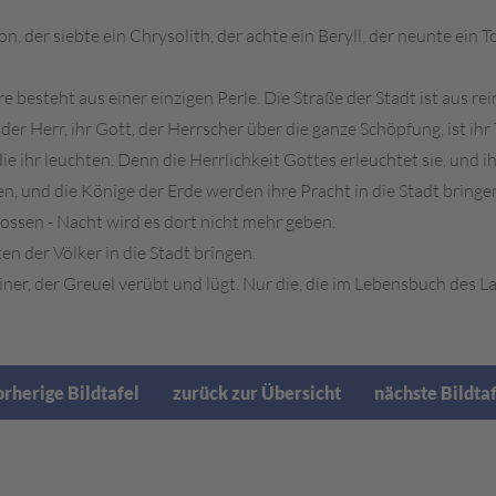
on, der siebte ein Chrysolith, der achte ein Beryll, der neunte ein T
re besteht aus einer einzigen Perle. Die Straße der Stadt ist aus r
 der Herr, ihr Gott, der Herrscher über die ganze Schöpfung, ist ih
 ihr leuchten. Denn die Herrlichkeit Gottes erleuchtet sie, und i
n, und die Könige der Erde werden ihre Pracht in die Stadt bringe
ossen - Nacht wird es dort nicht mehr geben.
n der Völker in die Stadt bringen.
ner, der Greuel verübt und lügt. Nur die, die im Lebensbuch des 
rherige Bildtafel
zurück zur Übersicht
nächste Bildta