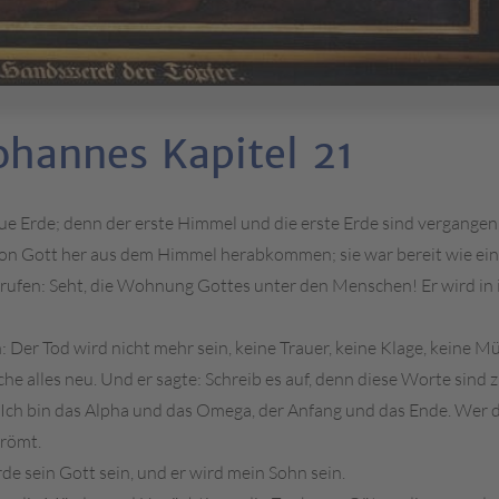
ohannes Kapitel 21
e Erde; denn der erste Himmel und die erste Erde sind vergangen,
, von Gott her aus dem Himmel herabkommen; sie war bereit wie ein
 rufen: Seht, die Wohnung Gottes unter den Menschen! Er wird in 
 Der Tod wird nicht mehr sein, keine Trauer, keine Klage, keine Mü
che alles neu. Und er sagte: Schreib es auf, denn diese Worte sind 
n. Ich bin das Alpha und das Omega, der Anfang und das Ende. Wer 
trömt.
erde sein Gott sein, und er wird mein Sohn sein.