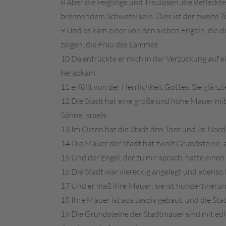
8 Aber die Feiglinge und Treulosen, die Befleckt
brennendem Schwefel sein. Dies ist der zweite T
9 Und es kam einer von den sieben Engeln, die di
zeigen, die Frau des Lammes.
10 Da entrückte er mich in der Verzückung auf e
herabkam,
11 erfüllt von der Herrlichkeit Gottes. Sie glänzte
12 Die Stadt hat eine große und hohe Mauer mit
Söhne Israels.
13 Im Osten hat die Stadt drei Tore und im Nord
14 Die Mauer der Stadt hat zwölf Grundsteine; 
15 Und der Engel, der zu mir sprach, hatte ein
16 Die Stadt war viereckig angelegt und ebenso 
17 Und er maß ihre Mauer; sie ist hundertvieru
18 Ihre Mauer ist aus Jaspis gebaut, und die Sta
19 Die Grundsteine der Stadtmauer sind mit edlen