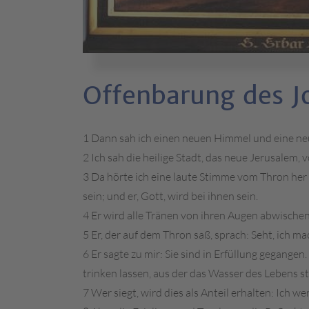
Offenbarung des J
1 Dann sah ich einen neuen Himmel und eine neu
2 Ich sah die heilige Stadt, das neue Jerusalem
3 Da hörte ich eine laute Stimme vom Thron her
sein; und er, Gott, wird bei ihnen sein.
4 Er wird alle Tränen von ihren Augen abwischen:
5 Er, der auf dem Thron saß, sprach: Seht, ich ma
6 Er sagte zu mir: Sie sind in Erfüllung gegange
trinken lassen, aus der das Wasser des Lebens s
7 Wer siegt, wird dies als Anteil erhalten: Ich w