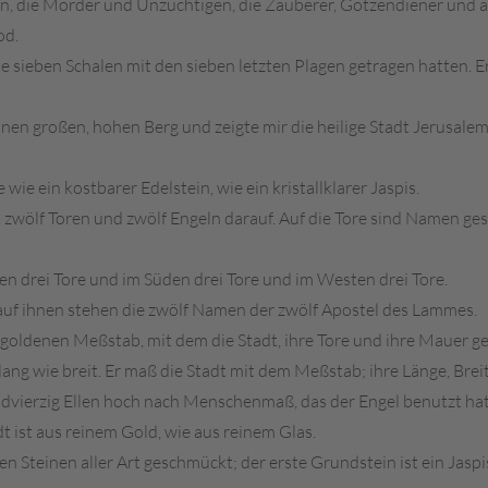
en, die Mörder und Unzüchtigen, die Zauberer, Götzendiener und al
od.
e sieben Schalen mit den sieben letzten Plagen getragen hatten. Er 
inen großen, hohen Berg und zeigte mir die heilige Stadt Jerusale
 wie ein kostbarer Edelstein, wie ein kristallklarer Jaspis.
 zwölf Toren und zwölf Engeln darauf. Auf die Tore sind Namen g
en drei Tore und im Süden drei Tore und im Westen drei Tore.
auf ihnen stehen die zwölf Namen der zwölf Apostel des Lammes.
en goldenen Meßstab, mit dem die Stadt, ihre Tore und ihre Mauer
lang wie breit. Er maß die Stadt mit dem Meßstab; ihre Länge, Brei
ndvierzig Ellen hoch nach Menschenmaß, das der Engel benutzt hat
dt ist aus reinem Gold, wie aus reinem Glas.
 Steinen aller Art geschmückt; der erste Grundstein ist ein Jaspis,